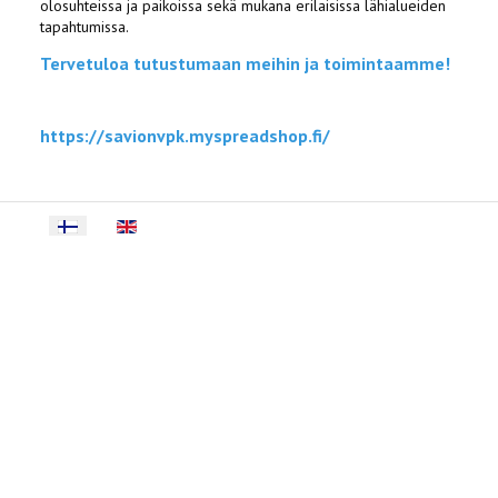
olosuhteissa ja paikoissa sekä mukana erilaisissa lähialueiden
tapahtumissa.
Tervetuloa tutustumaan meihin ja toimintaamme!
https://savionvpk.myspreadshop.fi/
Select your language