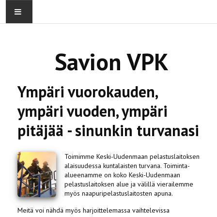
ETUSIVU
Savion VPK
PALOKUNTA
OSASTOT
Ympäri vuorokauden,
ympäri vuoden, ympäri
KALUSTO
pitäjää - sinunkin turvanasi
Toimimme Keski-Uudenmaan pelastuslaitoksen
alaisuudessa kuntalaisten turvana. Toiminta-
alueenamme on koko Keski-Uudenmaan
pelastuslaitoksen alue ja välillä vierailemme
myös naapuripelastuslaitosten apuna.
Meitä voi nähdä myös harjoittelemassa vaihtelevissa