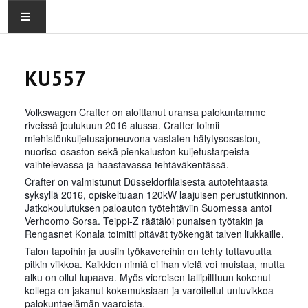
ETUSIVU
KU557
PALOKUNTA
Volkswagen Crafter on aloittanut uransa palokuntamme
OSASTOT
riveissä joulukuun 2016 alussa. Crafter toimii
miehistönkuljetusajoneuvona vastaten hälytysosaston,
nuoriso-osaston sekä pienkaluston kuljetustarpeista
KALUSTO
vaihtelevassa ja haastavassa tehtäväkentässä.
Crafter on valmistunut Düsseldorfilaisesta autotehtaasta
syksyllä 2016, opiskeltuaan 120kW laajuisen perustutkinnon.
Jatkokoulutuksen paloauton työtehtäviin Suomessa antoi
Verhoomo Sorsa. Teippi-Z räätä
löi punaisen työtakin ja
Rengasnet Konala toimitti pitävät työkengät talven liukkaille.
Talon tapoihin ja uusiin työkavereihin on tehty tuttavuutta
pitkin viikkoa. Kaikkien nimiä ei ihan vielä voi muistaa, mutta
alku on ollut lupaava. Myös viereisen tallipilttuun kokenut
kollega on jakanut kokemuksiaan ja varoitellut untuvikkoa
palokuntaelämän vaaroista.